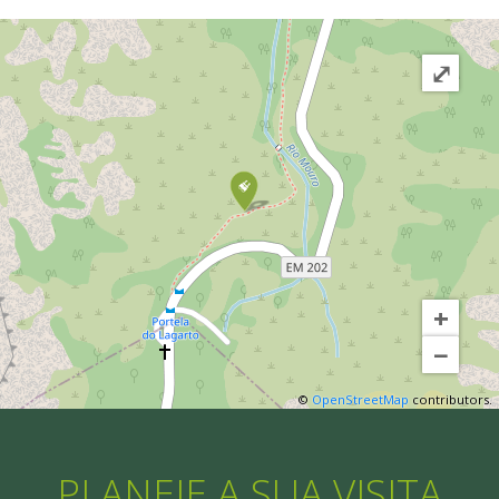
⤢
+
−
©
OpenStreetMap
contributors.
PLANEIE A SUA VISITA