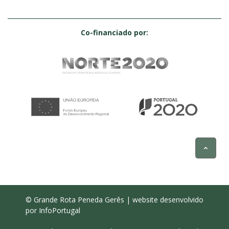
Co-financiado por:
© Grande Rota Peneda Gerês | website desenvolvido
por
InfoPortugal