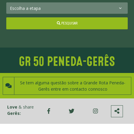
PESQUISAR
Se tem alguma questão sobre a Grande Rota Peneda-
Gerês entre em contacto connosco
Love
& share
Gerês: