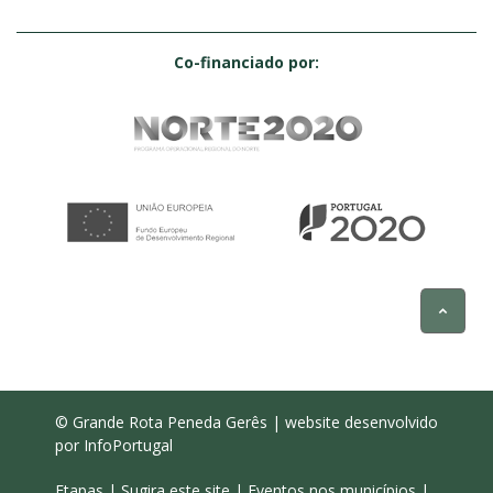
Co-financiado por:
© Grande Rota Peneda Gerês | website desenvolvido
por
InfoPortugal
Etapas
|
Sugira este site
|
Eventos nos municípios
|