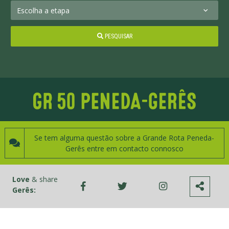
PESQUISAR
Se tem alguma questão sobre a Grande Rota Peneda-
Gerês entre em contacto connosco
Love
& share
Gerês: