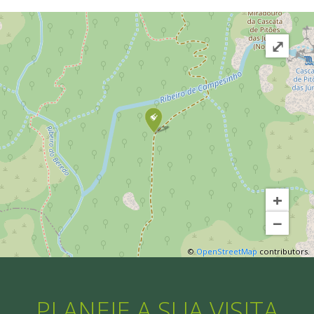
⤢
+
−
©
OpenStreetMap
contributors.
PLANEIE A SUA VISITA