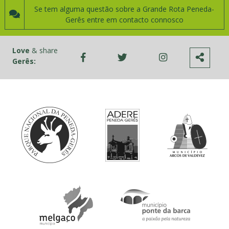
Se tem alguma questão sobre a Grande Rota Peneda-
Gerês entre em contacto connosco
Love
& share
Gerês: