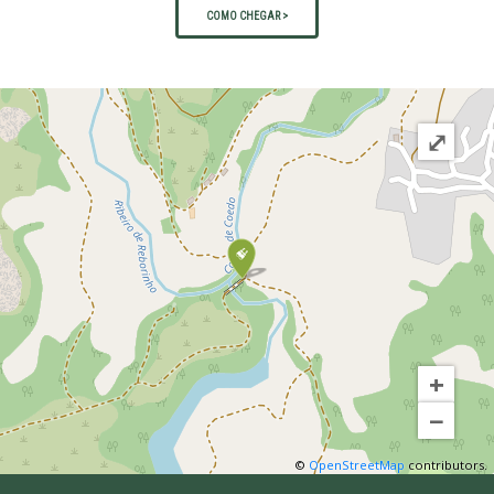
COMO CHEGAR >
⤢
+
−
©
OpenStreetMap
contributors.