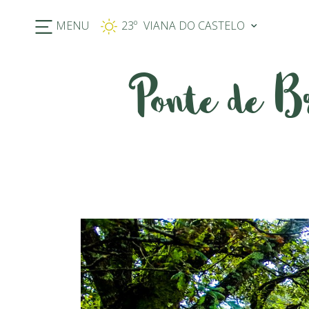
MENU
23º
Ponte de B