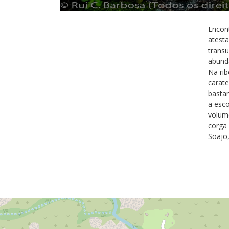
Encon
atest
trans
abunda
Na rib
carate
basta
a esco
volume
corga 
Soajo,