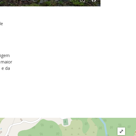
1/2
de
rigem
 maior
 e da
⤢