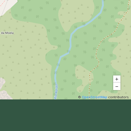
+
−
©
OpenStreetMap
contributors.