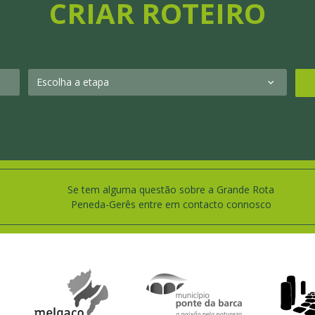
CRIAR ROTEIRO
Se tem alguma questão sobre a Grande Rota
Peneda-Gerês entre em contacto connosco