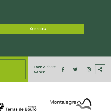
PESQUISAR
Love
& share
Gerês: