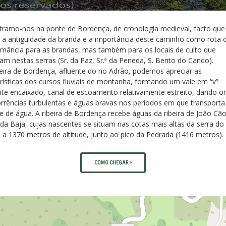
tramo-nos na ponte de Bordença, de cronologia medieval, facto que
a a antiguidade da branda e a importância deste caminho como rota 
umância para as brandas, mas também para os locais de culto que
m nestas serras (Sr. da Paz, Sr.ª da Peneda, S. Bento do Cando).
eira de Bordença, afluente do rio Adrão, podemos apreciar as
rísticas dos cursos fluviais de montanha, formando um vale em “v”
nte encaixado, canal de escoamento relativamente estreito, dando o
rrências turbulentas e águas bravas nos períodos em que transporta
 de água. A ribeira de Bordença recebe águas da ribeira de João Cão
da Baja, cujas nascentes se situam nas cotas mais altas da serra do
 a 1370 metros de altitude, junto ao pico da Pedrada (1416 metros).
COMO CHEGAR >