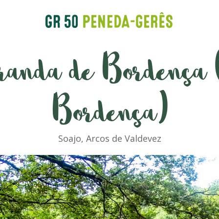
randa de Bordença 
Bordença)
Soajo, Arcos de Valdevez