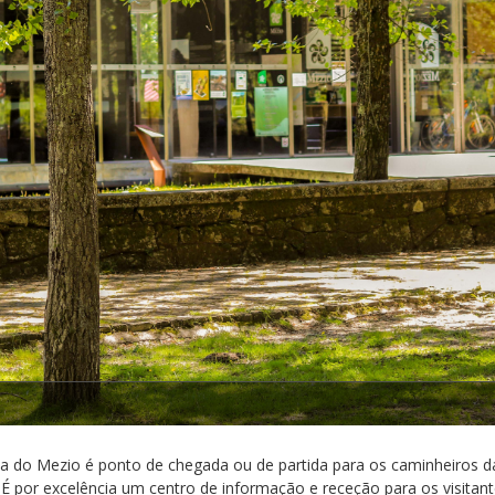
1/3
ta do Mezio é ponto de chegada ou de partida para os caminheiros d
É por excelência um centro de informação e receção para os visitan