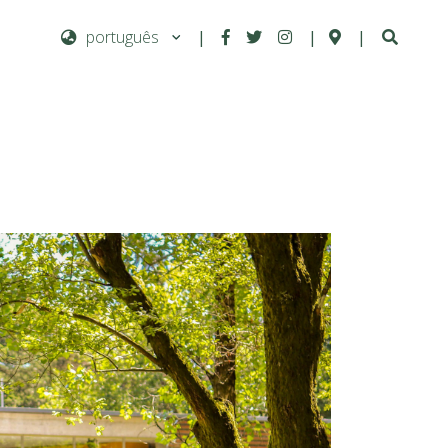
|
|
|