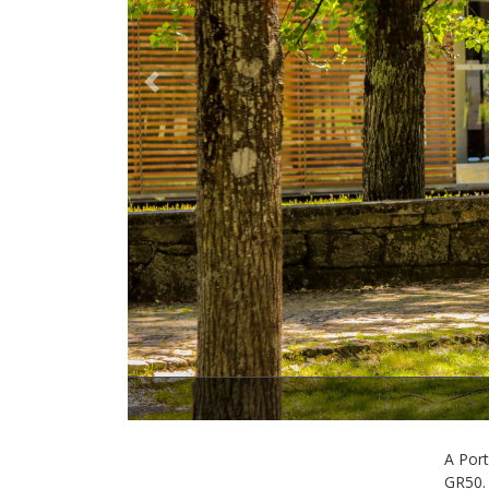
Previous
A Por
GR50. 