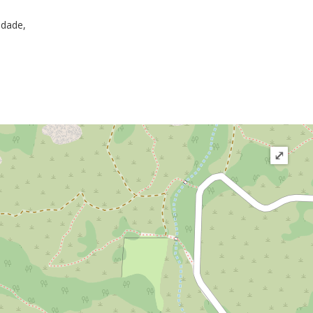
e
idade,
⤢