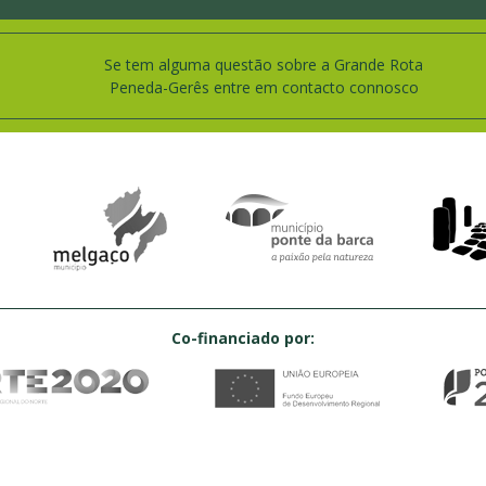
Se tem alguma questão sobre a Grande Rota
Peneda-Gerês entre em contacto connosco
Co-financiado por: