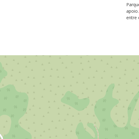
Parque
apoio.
entre 