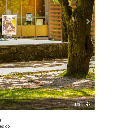
Next
a
tes do