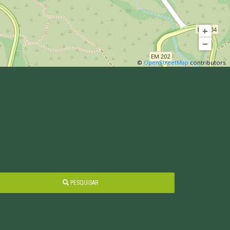
+
−
©
OpenStreetMap
contributors.
PESQUISAR