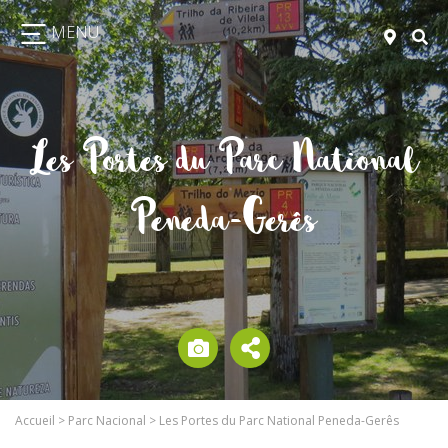
MENU
Les Portes du Parc National
Peneda-Gerês
Accueil
>
Parc Nacional
>
Les Portes du Parc National Peneda-Gerês