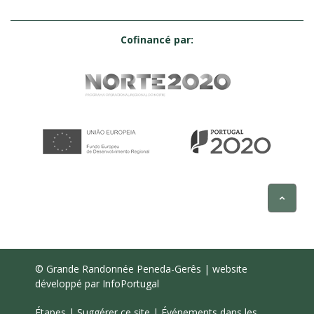
Cofinancé par:
© Grande Randonnée Peneda-Gerês | website
développé par
InfoPortugal
Étapes
|
Suggérer ce site
|
Événements dans les