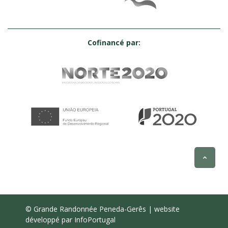
Cofinancé par:
© Grande Randonnée Peneda-Gerês | website
développé par
InfoPortugal