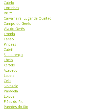
Cutelo
Cortinhas
Brufe
Carvalheira, Lugar de Quintão
Campo do Gerês
Vila do Gerês
Ermida
Fafião
Pincães
Cabril
S. Lourenço
Chelo
Xertelo
Azevedo
Lapela
Cela
Sirvozelo
Paradela
Loivos
Fiães do Rio
Paredes do Rio