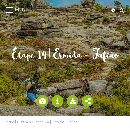
MENU
Étape 14 | Ermida – Fafião
Accueil
>
Étapes
>
Étape 14 | Ermida – Fafião