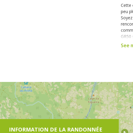
Cette 
peu p
Soyez 
rencon
comme 
GR50 s
(lame 
See 
direct
les pl
Le pa
emprun
route 
bifurq
alors 
relie 
mètres
lieudi
chemi
pins, 
Cabre
INFORMATION DE LA RANDONNÉE
nécess