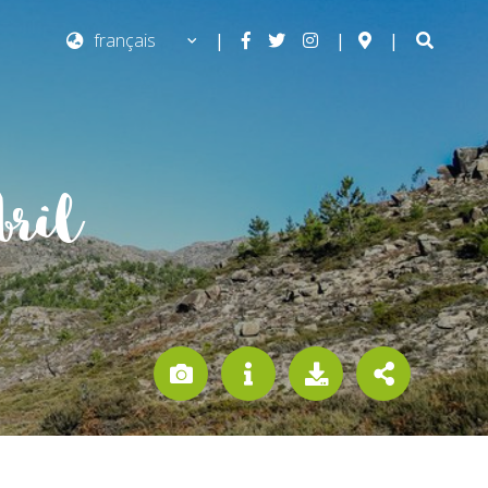
|
|
|
bril