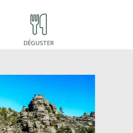
chutes
ins,
a
ral,
DÉGUSTER
, et
e une
on, en
river
la
 se
e
e de la
r
voir
rês.