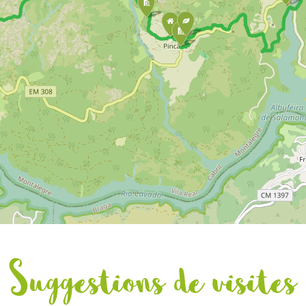
llez aussi passer dans une zone de piquenique, idéale pour faire une
le deuxième portail, le chemin continue sur un sentier plus étroit et
lier. Après 500 mètres nous allons atteindre la
Roca das Cabreiras
ap
contourné un massif granitique. Ce point culminant nous permet d’avo
perspective sur la vallée de la rivière de Pincães et sur le village, que 
 atteindre après 2,5 kilomètres.
min continue, parfois pavé, parfois en gravier, mais toujours avec la
nie d’un ample et magnifique paysage. Cette partie du parcours nous
 dans des zones de brousses, qui mettent en valeur les bruyères, les
 et le thym, entre autres habitats naturels caractéristiques de la mo
ês et qui donnent toute sa saveur au miel produit dans cette région.
chain point culminant de cette étape est le passage près de la source
e de Pincães, qui nous permet d’imaginer la hauteur de la cascade. Ne
her pas du précipice, celá peut être dangereux ! Un peu plus bas, le
rs vous permettra de visiter la cascade en empruntant un chemin plu
quel vous aurez une meilleure vue !
environ 200 mètres, nous allons emprunter un sentier sur la droite q
Suggestions de visites
edescendre jusqu’au vieux chemin de
Pala Doce
, qui nous emmènera 
e de Pincães. Le balisage du parcours nous indiquera alors la possibilit
r la cascade de Pincães, ainsi que le chemin à suivre jusqu’au village. S