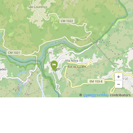
 pause
rès
ir une
nous
 fait
ntagne
+
 de la
−
 vous
©
OpenStreetMap
contributors.
s sûr
ui nous
au
é de
i vous