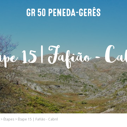
pe 15 | Fafião - Ca
>
Étapes
>
Étape 15 | Fafião - Cabril