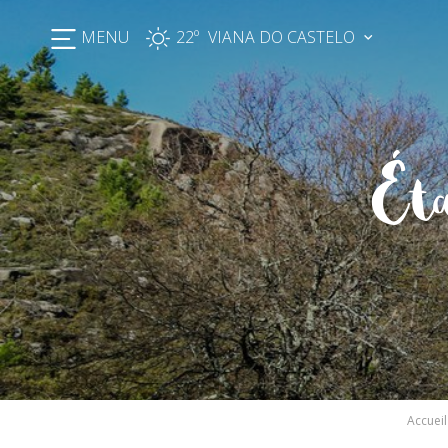
MENU
22º
Éta
Accueil