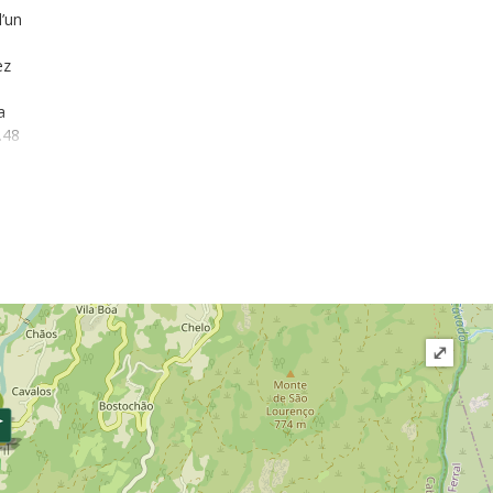
d’un
ez
a
.48
50 et
tte
 et
ns
qui
 de
⤢
t au
s. Ce
t de
a donc
trer.