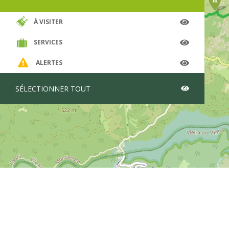
Vous a
!
À VISITER
Après 
irrégu
SERVICES
avoir 
belle 
ALERTES
allons
Le che
SÉLECTIONNER TOUT
compag
passer
ajoncs
de Ger
Le pro
rivièr
approc
parcou
sur le
Après 
fait r
villag
visite