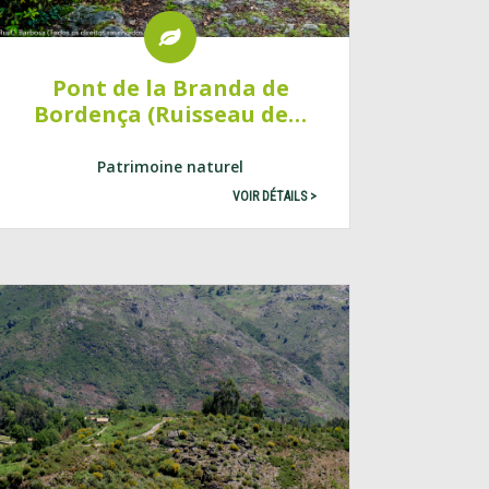
Pont de la Branda de
Bordença (Ruisseau de…
Patrimoine naturel
VOIR DÉTAILS >