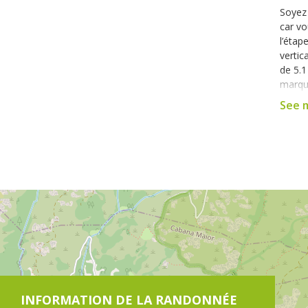
Soyez 
car vo
l’étap
vertic
de 5.1
marque
GR50 e
See 
La ra
sur en
respir
marqué
néanmo
succèd
crista
enfin,
du pay
durant
marron
En par
vers l
INFORMATION DE LA RANDONNÉE
Brand