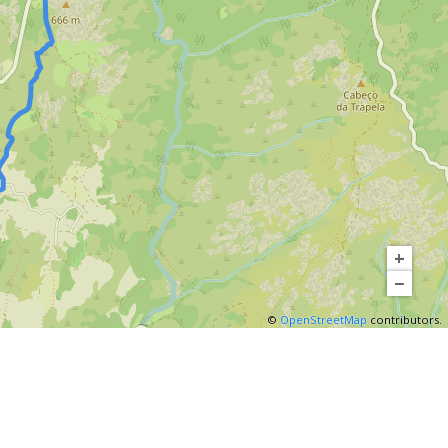
lques
année.
nous
cadre
z-
smet.
ole
andas
,
, et en
 les
s et
tenus,
+
ts
−
aires
©
OpenStreetMap
contributors.
ale
es,
t d’une
es les
iron