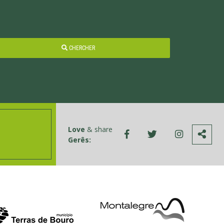
CHERCHER
Love
& share
Gerês: