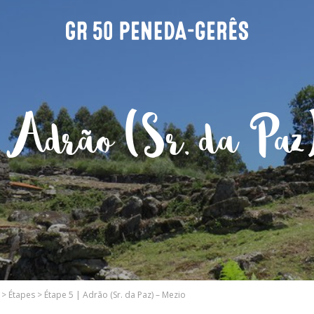
| Adrão (Sr. da Paz
>
Étapes
>
Étape 5 | Adrão (Sr. da Paz) – Mezio