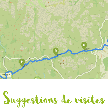
 village de transhumance où se regroupait le bétail, avec encore que
es des abris qui étaient occupés durant les mois les plus chauds de l’
rcours nous emmène jusqu’au pont sur le ruisseau de Bordença, qui 
 de passer sur l’autre rive. La beauté naturelle de ce local et tout le 
nnant du lieu-dit de Bordença va retenir toute notre attention ! Arrête
n peu. Profitez de l’harmonie et de la tranquillité que cet endroit tran
ons le parcours direction sud, en empruntant un ancien chemin agric
nne accès aux zones les plus élevées des abris de transhumance,
Br
ller jusqu’aux zones riveraines de Soajo (à environ 2km de Bordença)
t avant par Branda de Murço. Tout au long du parcours, sont visibles
s de la ruralité actuelle qui contrastent entre des zones abandonnée
nes de vitalité bien visible, avec des champs cultivés, des murs entre
ail dans les pâturages, des habitations rénovées et encore des enfan
es environs de Soajo, il est possible d’admirer de magnifiques exempl
s autrefois utilisés par les bergers. Vous allez ensuite arriver à un
ement, avec une plaque qui indique la direction de Mezio. Après avoir
 à droite, vous allez remonter la ruelle jusqu’à croiser la route nation
 Arrivés sur la route, prenez à gauche et suivez sur environ 100 mètr
Suggestions de visites
à reprendre à nouveau un ancien sentier agricole, sur la droite. Il s’agi
ne chaussée construite par la population locale pour accéder aux zon
levées de la montagne de Soajo. Vous allez gravir la chaussée sur env