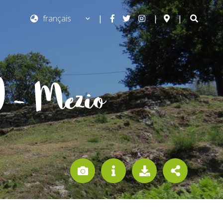
|
|
|
) – Mezio