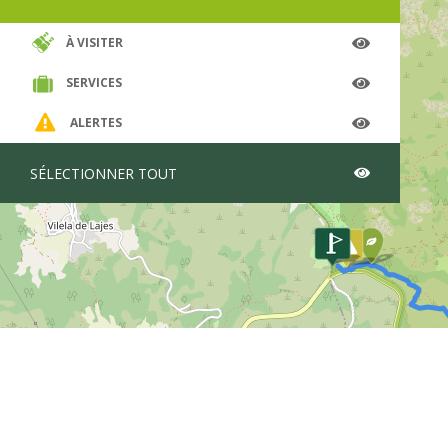
ancien
vestig
À VISITER
Le pa
permet
SERVICES
enviro
vous u
ALERTES
Repren
qui do
SÉLECTIONNER TOUT
pour a
passan
marque
des zo
du bét
Dans l
d’abri
croiss
tourné
EN202.
jusqu’
ancien
plus é